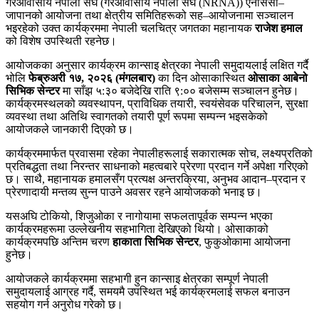
गैरआवासीय नेपाली संघ (
गैरआवासीय नेपाली संघ (NRNA)
) एनसिसी–
जापानको आयोजना तथा क्षेत्रीय समितिहरूको सह–आयोजनामा सञ्चालन
भइरहेको उक्त कार्यक्रममा नेपाली चलचित्र जगतका महानायक
राजेश हमाल
को विशेष उपस्थिती रहनेछ।
आयोजकका अनुसार कार्यक्रम कान्साइ क्षेत्रका नेपाली समुदायलाई लक्षित गर्दै
भोलि
फेब्रुअरी १७, २०२६ (मंगलबार)
का दिन ओसाकास्थित
ओसाका आबेनो
सिभिक सेन्टर
मा साँझ ५:३० बजेदेखि राति ९:०० बजेसम्म सञ्चालन हुनेछ।
कार्यक्रमस्थलको व्यवस्थापन, प्राविधिक तयारी, स्वयंसेवक परिचालन, सुरक्षा
व्यवस्था तथा अतिथि स्वागतको तयारी पूर्ण रूपमा सम्पन्न भइसकेको
आयोजकले जानकारी दिएको छ।
कार्यक्रममार्फत प्रवासमा रहेका नेपालीहरूलाई सकारात्मक सोच, लक्ष्यप्रतिको
प्रतिबद्धता तथा निरन्तर साधनाको महत्वबारे प्रेरणा प्रदान गर्ने अपेक्षा गरिएको
छ। साथै, महानायक हमालसँग प्रत्यक्ष अन्तरक्रिया, अनुभव आदान–प्रदान र
प्रेरणादायी मन्तव्य सुन्न पाउने अवसर रहने आयोजकको भनाइ छ।
यसअघि टोकियो, शिजुओका र नागोयामा सफलतापूर्वक सम्पन्न भएका
कार्यक्रमहरूमा उल्लेखनीय सहभागिता देखिएको थियो। ओसाकाको
कार्यक्रमपछि अन्तिम चरण
हाकाता सिभिक सेन्टर
, फुकुओकामा आयोजना
हुनेछ।
आयोजकले कार्यक्रममा सहभागी हुन कान्साइ क्षेत्रका सम्पूर्ण नेपाली
समुदायलाई आग्रह गर्दै, समयमै उपस्थित भई कार्यक्रमलाई सफल बनाउन
सहयोग गर्न अनुरोध गरेको छ।