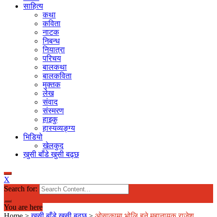
साहित्य
कथा
कविता
नाटक
निबन्ध
नियात्रा
परिचय
बालकथा
बालकविता
मुक्तक
लेख
संवाद
संस्मरण
हाइकु
हास्यव्यङ्ग्य
भिडियो
खेलकुद
खुसी बाँडे खुसी बढ्छ
X
Search for:
You are here
Home
>
खुसी बाँडे खुसी बढ्छ
>
ओसाकामा भोलि हुने महानायक राजेश