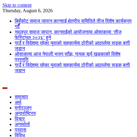
Skip to content
Thursday, August 6, 2026
बिहुँकोट समाज जापान कान्साई क्षेत्रीय समितिले तीज विशेष कार्यक्रम
गर्दै
नवलपुर समाज जापान, कान्साईको आयोजनामा ओसाकामा ‘तीज
फेस्टिभल २०२६’ हुने
गाउँ र विदेशमा रहेका युवाको सहकार्यमा ठोरीको आठघरेमा सडक बत्ती
जडान
ओसाकामा आज नेपाली भजन साँझ, गायक सूर्य खड्काको विशेष
प्रस्तुति
गाउँ र विदेशमा रहेका युवाको सहकार्यमा ठोरीको आठघरेमा सडक बत्ती
जडान
News Portal from Nepal
Deepshree Online
समाचार
अर्थ
मनोरञ्जन
अन्तर्राष्ट्रिय
विचार
अन्तर्वार्ता
प्रवास
विविध