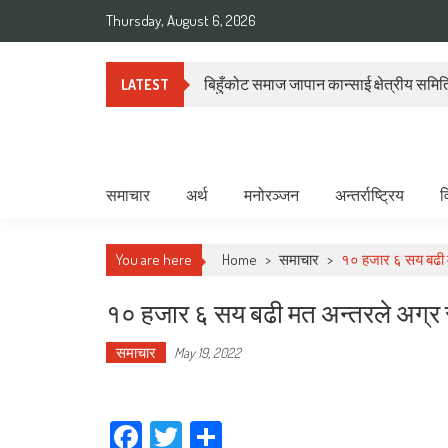
Skip
Thursday, August 6, 2026
to
content
बिहुँकोट समाज जापान कान्साई क्षेत्रीय समितिल
LATEST
Deepshree Online
News Portal from Nepal
समाचार
अर्थ
मनोरञ्जन
अन्तर्राष्ट्रिय
व
You are here
Home
>
समाचार
>
१० हजार ६ सय बढी म
१० हजार ६ सय बढी मत अन्तरले अग्र 
समाचार
May 19, 2022
Facebook
Twitter
Share