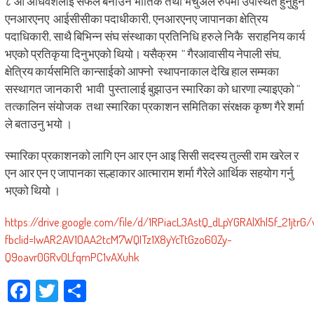
८ औं अधिवेशलाई सफल बनाउन भौतिक तथा भर्चुअल रुपमा उपस्थित हुनुहुने
एनआरएनए आईसीसीका पदाधीकारी, एनआरएनए जापानका क्षेत्रिय
पदाधिकारी, साथै बिभिन्न संघ संस्थाका प्रतिनिधि हरुले निकै सराहनिय कार्य
भएको प्रतिकृया दिनुभएको थियो। यसैक्रम “ गैरआवासीय नेपाली संघ,
क्षेत्रिय कार्यसमिति कान्साईको आफ्नो स्थापनाकाल देखि हाल सम्मका
सस्थागत जानकारी भावी पुस्तालाई बुझाउन स्मारिका को धारणा ल्याइएको “
तत्कालिन संयोजक तथा स्मारिका प्रकाशन समितिका संरक्षक कृष्ण गैरे शर्मा
ले बताउनु भयो ।
स्मारिका प्रकाशनको लागि एन आर एन आइ सिसी सदस्य तुल्सी राम खरेल र
एन आर एन ए जापानका सल्हाकार आत्माराम शर्मा गैरेले आर्थिक सहयोग गर्नु
भएको थियो ।
https://drive.google.com/file/d/1RPiacL3AstQ_dLpYGRAlXhl5f_21jtrG/
fbclid=IwAR2AV1OAA2tcM7WQITz1X8yYcTtGzo60Zy-
Q9oavr0GRv0LfqmPC1vAXuhk
Facebook
Twitter
Share