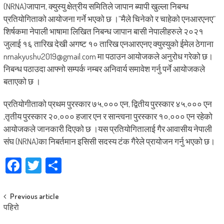
(NRNA)जापान, क्युस्यु क्षेत्रीय समितिले जापान ब्यापी खुल्ला निबन्ध
प्रतियोगिताको आयोजना गर्ने भएको छ ।”मैले चिनेको र चाहेको एनआरएनए”
शिर्षकमा नेपाली भाषामा लिखित निबन्ध जापान बासी नेपालीहरुले २०२१
जुलाई १६ तारिख देखी अगष्ट १० तारिख एनआरएनए क्युस्युको ईमेल ठेगाना
nrnakyushu2019@gmail.com मा पठाउन आयोजकले अनुरोध गरेको छ।
निबन्ध पठाउदा आफ्नो सम्पर्क नम्बर अनिवार्य समावेश गर्नु पर्ने आयोजकले
बताएको छ ।
प्रतियोगीताको प्रथम पुरस्कार ७५,००० एन, द्वितीय पुरस्कार ४५,००० एन
,तृतीय पुरस्कार २०,००० हजार एन र सान्त्वना पुरस्कार १०,००० एन रहेको
आयोजकले जानकारी दिएको छ ।यस प्रतियोगितालाई गैर आवासीय नेपाली
संघ (NRNA)का निबर्तमान इसिसी सदस्य टंक गैरेले प्रायोजन गर्नु भएको छ।
Facebook
Twitter
Share
Post
Previous article
पहिरो
navigation