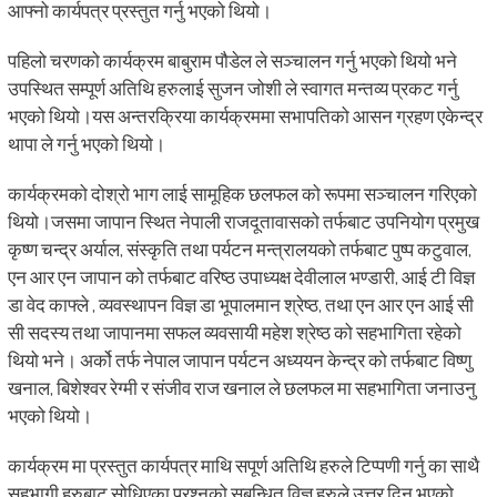
आफ्नो कार्यपत्र प्रस्तुत गर्नु भएको थियो।
पहिलो चरणको कार्यक्रम बाबुराम पौडेल ले सञ्चालन गर्नु भएको थियो भने
उपस्थित सम्पूर्ण अतिथि हरुलाई सुजन जोशी ले स्वागत मन्तव्य प्रकट गर्नु
भएको थियो।यस अन्तरक्रिया कार्यक्रममा सभापतिको आसन ग्रहण एकेन्द्र
थापा ले गर्नु भएको थियो।
कार्यक्रमको दोश्रो भाग लाई सामूहिक छलफल को रूपमा सञ्चालन गरिएको
थियो।जसमा जापान स्थित नेपाली राजदूतावासको तर्फबाट उपनियोग प्रमुख
कृष्ण चन्द्र अर्याल, संस्कृति तथा पर्यटन मन्त्रालयको तर्फबाट पुष्प कटुवाल,
एन आर एन जापान को तर्फबाट वरिष्ठ उपाध्यक्ष देवीलाल भण्डारी, आई टी विज्ञ
डा वेद काफ्ले , व्यवस्थापन विज्ञ डा भूपालमान श्रेष्ठ, तथा एन आर एन आई सी
सी सदस्य तथा जापानमा सफल व्यवसायी महेश श्रेष्ठ को सहभागिता रहेको
थियो भने। अर्को तर्फ नेपाल जापान पर्यटन अध्ययन केन्द्र को तर्फबाट विष्णु
खनाल, बिशेश्वर रेग्मी र संजीव राज खनाल ले छलफल मा सहभागिता जनाउनु
भएको थियो।
कार्यक्रम मा प्रस्तुत कार्यपत्र माथि सपूर्ण अतिथि हरुले टिप्पणी गर्नु का साथै
सहभागी हरुबाट सोधिएका प्रश्नको सबन्धित विज्ञ हरुले उत्तर दिनु भएको