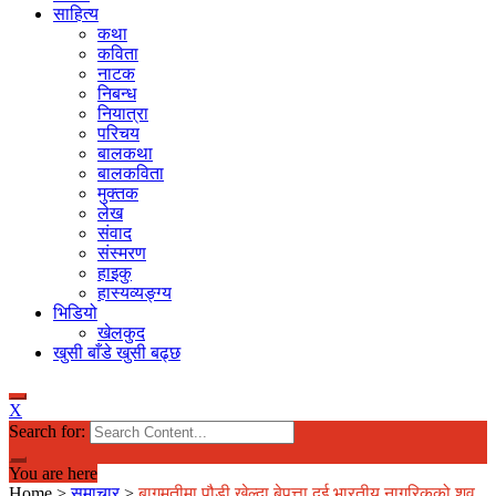
साहित्य
कथा
कविता
नाटक
निबन्ध
नियात्रा
परिचय
बालकथा
बालकविता
मुक्तक
लेख
संवाद
संस्मरण
हाइकु
हास्यव्यङ्ग्य
भिडियो
खेलकुद
खुसी बाँडे खुसी बढ्छ
X
Search for:
You are here
Home
>
समाचार
>
बागमतीमा पौडी खेल्दा बेपत्ता दुई भारतीय नागरिकको शव