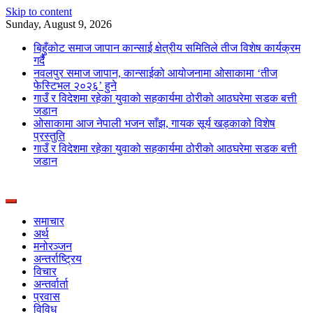
Skip to content
Sunday, August 9, 2026
बिहुँकोट समाज जापान कान्साई क्षेत्रीय समितिले तीज विशेष कार्यक्रम
गर्दै
नवलपुर समाज जापान, कान्साईको आयोजनामा ओसाकामा ‘तीज
फेस्टिभल २०२६’ हुने
गाउँ र विदेशमा रहेका युवाको सहकार्यमा ठोरीको आठघरेमा सडक बत्ती
जडान
ओसाकामा आज नेपाली भजन साँझ, गायक सूर्य खड्काको विशेष
प्रस्तुति
गाउँ र विदेशमा रहेका युवाको सहकार्यमा ठोरीको आठघरेमा सडक बत्ती
जडान
News Portal from Nepal
Deepshree Online
समाचार
अर्थ
मनोरञ्जन
अन्तर्राष्ट्रिय
विचार
अन्तर्वार्ता
प्रवास
विविध