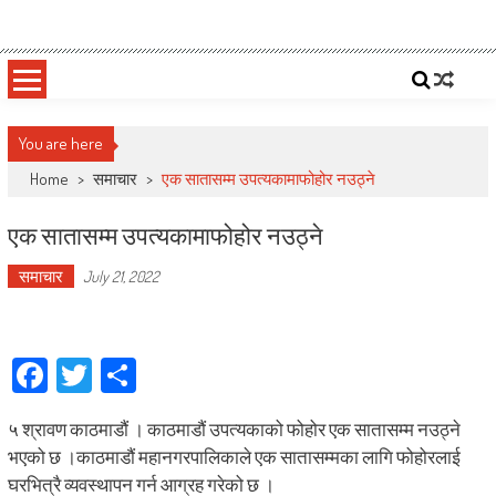
Skip
Deepshree Online
News Portal from Nepal
to
content
You are here
Home
>
समाचार
>
एक सातासम्म उपत्यकामाफोहोर नउठ्ने
एक सातासम्म उपत्यकामाफोहोर नउठ्ने
समाचार
July 21, 2022
Facebook
Twitter
Share
५ श्रावण काठमाडौं । काठमाडौं उपत्यकाको फोहोर एक सातासम्म नउठ्ने
भएको छ ।काठमाडौं महानगरपालिकाले एक सातासम्मका लागि फोहोरलाई
घरभित्रै व्यवस्थापन गर्न आग्रह गरेको छ ।