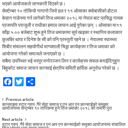
भएको आयोजकले जानकारी दिएको छ।
सेक्टेम्बर १० तोकियो नागानो जिरो हल र ११ ओसाका क्योबासीको होटल
केहान गाडेनमा गर्न लागेको तिज धमाका २०१८ मा नेपाल बाट प्रसिद्ध गायक
प्रजापति पराजुली र राधीका हमाल जापान आई पुगेका छन् । ओसाका मा११
साँझ ५:०० बजेबाट शुरू हुने तिज धमाकामा सुर्य खड्का र स्थानिय कलाकार
कुलबिर थापा र दिनेश के सी को पनि प्रस्तुती रहने छ । नेपालमा स्वास्थ्य
शिबीर संचालन सहयोगीर्थ भाग्यशाली चिठ्ठा कार्यक्रम र तिज धमाका को
आयोजना गरेको समाजले जनाएको छ ।
सबैमा उपस्थित भई भरपुर मनोरञ्जन लिन र कार्यक्रम सफल बनाईदिनुहुन
बिहुकोट समाज जापान कान्साई क्षेत्रीय समिती हार्दिक अनुरोध गरेको छ ।
Facebook
Twitter
Share
Post
Previous article
कान्साइमा स्टार ग्रुप ,गैरे सेवा समाज र एन आर एन कान्साईको समुक्त
navigation
आयोजनामा सेप्ट्म्बर १० तारिकमा हुने तिज धमाका २०१८ को तयारी पुरा
Next article
स्टार ग्रुप ,गैरे सेवा समाज र एन आर एन कान्साईको समुक्त आयोजनामा संचालित