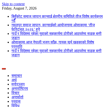
Skip to content
Friday, August 7, 2026
बिहुँकोट समाज जापान कान्साई क्षेत्रीय समितिले तीज विशेष कार्यक्रम
गर्दै
नवलपुर समाज जापान, कान्साईको आयोजनामा ओसाकामा ‘तीज
फेस्टिभल २०२६’ हुने
गाउँ र विदेशमा रहेका युवाको सहकार्यमा ठोरीको आठघरेमा सडक बत्ती
जडान
ओसाकामा आज नेपाली भजन साँझ, गायक सूर्य खड्काको विशेष
प्रस्तुति
गाउँ र विदेशमा रहेका युवाको सहकार्यमा ठोरीको आठघरेमा सडक बत्ती
जडान
News Portal from Nepal
Deepshree Online
समाचार
अर्थ
मनोरञ्जन
अन्तर्राष्ट्रिय
विचार
अन्तर्वार्ता
प्रवास
विविध