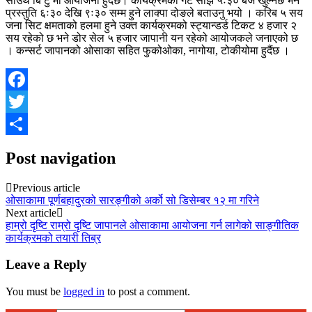
साउथ बि टु मा आयोजना हुँदैछ। कार्यक्रमको गेट साँझ ५ः३० बजे खुल्नेछ भने
प्रस्तुति ६ः३० देखि ९ः३० सम्म हुने लाक्पा दोङले बताउनु भयो । करिब ५ सय
जना सिट क्षमताको हलमा हुने उक्त कार्यक्रमको स्ट्यान्डर्ड टिकट ४ हजार २
सय रहेको छ भने डोर सेल ५ हजार जापानी यन रहेको आयोजकले जनाएको छ
। कन्सर्ट जापानको ओसाका सहित फुकोओका, नागोया, टोकीयोमा हुदैंछ ।
Facebook
Twitter
Share
Post navigation
Previous article
ओसाकामा पूर्णबहादुरको सारङ्गीको अर्को सो डिसेम्बर १२ मा गरिने
Next article
हाम्रो दृष्टि राम्रो दृष्टि जापानले ओसाकामा आयोजना गर्न लागेको साङ्गीतिक
कार्यक्रमको तयारी तिब्र
Leave a Reply
You must be
logged in
to post a comment.