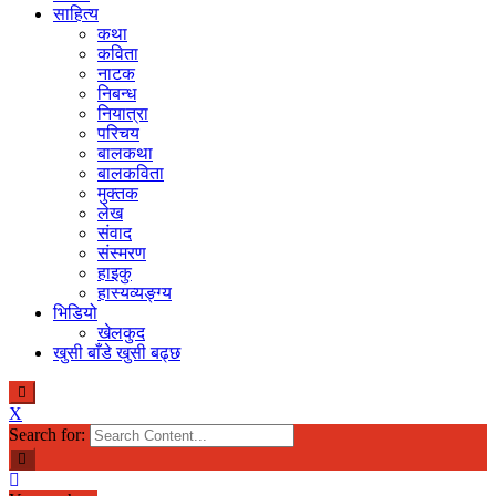
साहित्य
कथा
कविता
नाटक
निबन्ध
नियात्रा
परिचय
बालकथा
बालकविता
मुक्तक
लेख
संवाद
संस्मरण
हाइकु
हास्यव्यङ्ग्य
भिडियो
खेलकुद
खुसी बाँडे खुसी बढ्छ
X
Search for: