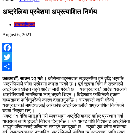
अष्ट्रेलिया प्रबेशमा अप्रत्याशित निर्णय
अन्तर्राष्ट्रिय
August 6, 2021
Facebook
Twitter
Share
काठमाडौं, साउन २२ गते ।
कोरोनाभाइरसबाट सङ्क्रमित हुने वृद्धि भएपछि
अष्ट्रेलियाले सीमा प्रवेशमा कडाइ गरेको छ । पूर्ब सूचना बिना नै सरकारले
अष्ट्रेलिया छोडन नहुने आदेश जारी गरेको छ । यसप्रकारको आदेश यसअघि
अष्ट्रेलियाली नागरिकमा लागू भएको थिएन । विदेशबाट फर्किनेको हकमा
बाध्यतावश फर्किनुपरेको कारण देखाउनुपर्नेछ । सरकारले जारी गरेको
यसप्रकारको मापदण्डलाई अधिकांश अष्ट्रेलियालीले अप्रत्याशित निर्णयको
रुपमा लिएका छन् ।
अगष्ट ११ देखि लागू हुने गरी ब्यवस्थामा अष्ट्रेलियाबाट बाहिर प्रस्थान गर्दा
यात्राका लागि छुटको निवेदन दिनुपर्नेछ । ११ अगष्ट पछि विदेशबाट अष्ट्रेलिया
आइपुगे परिवारलाई जरिवाना लगाइने बताइएको छ । गएको एक वर्षमा सबैभन्दा
बढी सङ्क्रमणबाट प्रभाबित अष्ट्रेलियाले जोखिम न्यूनिकरणका लागि उक्त