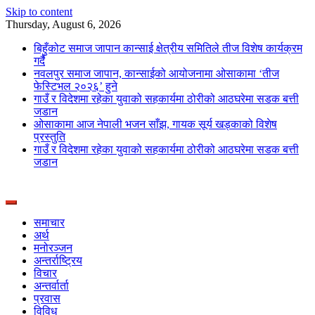
Skip to content
Thursday, August 6, 2026
बिहुँकोट समाज जापान कान्साई क्षेत्रीय समितिले तीज विशेष कार्यक्रम
गर्दै
नवलपुर समाज जापान, कान्साईको आयोजनामा ओसाकामा ‘तीज
फेस्टिभल २०२६’ हुने
गाउँ र विदेशमा रहेका युवाको सहकार्यमा ठोरीको आठघरेमा सडक बत्ती
जडान
ओसाकामा आज नेपाली भजन साँझ, गायक सूर्य खड्काको विशेष
प्रस्तुति
गाउँ र विदेशमा रहेका युवाको सहकार्यमा ठोरीको आठघरेमा सडक बत्ती
जडान
News Portal from Nepal
Deepshree Online
समाचार
अर्थ
मनोरञ्जन
अन्तर्राष्ट्रिय
विचार
अन्तर्वार्ता
प्रवास
विविध