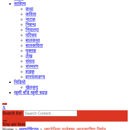
साहित्य
कथा
कविता
नाटक
निबन्ध
नियात्रा
परिचय
बालकथा
बालकविता
मुक्तक
लेख
संवाद
संस्मरण
हाइकु
हास्यव्यङ्ग्य
भिडियो
खेलकुद
खुसी बाँडे खुसी बढ्छ
X
Search for:
You are here
Home
>
अन्तर्राष्ट्रिय
>
अष्ट्रेलिया प्रबेशमा अप्रत्याशित निर्णय