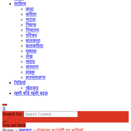
साहित्य
कथा
कविता
नाटक
निबन्ध
नियात्रा
परिचय
बालकथा
बालकविता
मुक्तक
लेख
संवाद
संस्मरण
हाइकु
हास्यव्यङ्ग्य
भिडियो
खेलकुद
खुसी बाँडे खुसी बढ्छ
X
Search for:
You are here
Home
>
समाचार
>
पोखरामा बाटोसँगै घर भासियो