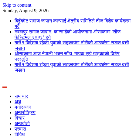
Skip to content
Sunday, August 9, 2026
बिहुँकोट समाज जापान कान्साई क्षेत्रीय समितिले तीज विशेष कार्यक्रम
गर्दै
नवलपुर समाज जापान, कान्साईको आयोजनामा ओसाकामा ‘तीज
फेस्टिभल २०२६’ हुने
गाउँ र विदेशमा रहेका युवाको सहकार्यमा ठोरीको आठघरेमा सडक बत्ती
जडान
ओसाकामा आज नेपाली भजन साँझ, गायक सूर्य खड्काको विशेष
प्रस्तुति
गाउँ र विदेशमा रहेका युवाको सहकार्यमा ठोरीको आठघरेमा सडक बत्ती
जडान
News Portal from Nepal
Deepshree Online
समाचार
अर्थ
मनोरञ्जन
अन्तर्राष्ट्रिय
विचार
अन्तर्वार्ता
प्रवास
विविध