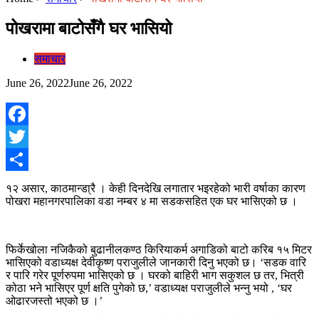
पोखरामा बाटोसँगै घर भासियो
समाचार
June 26, 2022
June 26, 2022
Facebook
Twitter
Share
१२ असार, काठमान्डा्रै । केही दिनदेखि लगातार भइरहेको भारी वर्षाका कारण
पोखरा महानगरपालिका वडा नम्बर ४ मा सडकसहित एक घर भासिएको छ ।
फिर्केखोला नजिकैको बुढानीलकण्ठ किरियाकर्म अगाडिको बाटो करिब १५ मिटर
भासिएको वडाध्यक्ष देवीकृष्ण पराजुलीले जानकारी दिनु भएको छ। ‘सडक वारि
र पारि गरेर पूर्णरुपमा भासिएको छ । घरको बाहिरी भाग सकुशल छ तर, भित्री
कोठा भने भासिएर पूर्ण क्षति पुगेको छ,’ वडाध्यक्ष पराजुलीले भन्नु भयो , ‘घर
ओढारजस्तो भएको छ ।’