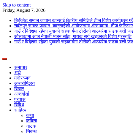
Skip to content
Friday, August 7, 2026
बिहुँकोट समाज जापान कान्साई क्षेत्रीय समितिले तीज विशेष कार्यक्रम गर्द
नवलपुर समाज जापान, कान्साईको आयोजनामा ओसाकामा ‘तीज फेस्टिभल
गाउँ र विदेशमा रहेका युवाको सहकार्यमा ठोरीको आठघरेमा सडक बत्ती ज
ओसाकामा आज नेपाली भजन साँझ, गायक सूर्य खड्काको विशेष प्रस्तुति
गाउँ र विदेशमा रहेका युवाको सहकार्यमा ठोरीको आठघरेमा सडक बत्ती ज
News Portal from Nepal
Deepshree Online
समाचार
अर्थ
मनोरञ्जन
अन्तर्राष्ट्रिय
विचार
अन्तर्वार्ता
प्रवास
विविध
साहित्य
कथा
कविता
नाटक
निबन्ध