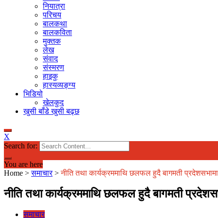
नियात्रा
परिचय
बालकथा
बालकविता
मुक्तक
लेख
संवाद
संस्मरण
हाइकु
हास्यव्यङ्ग्य
भिडियो
खेलकुद
खुसी बाँडे खुसी बढ्छ
X
Search for:
You are here
Home
>
समाचार
>
नीति तथा कार्यक्रममाथि छलफल हुदै बागमती प्रदेशसभामा
नीति तथा कार्यक्रममाथि छलफल हुदै बागमती प्रदेशस
समाचार