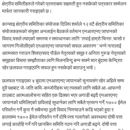
क्षेत्रीय समितीहरुले गरेको प्रस्ताबमा सहमती हुन नसकेको पत्रकार सम्मेलन
मार्फत जानकारी गराइएको छ।
कान्साइ क्षेत्रीय समितिका संयोजक दिलिप शर्माले १२ वटै क्षेत्रीय समितिका
संयोजकहरूको संयुक्त अनलाईन बैठकले वर्तमान एनआरएनए जापानको
विवाद,यसले ल्याएको समस्या र समाधानका लागि “तपाई हाम्रो चिन्ता ,चासो र
जागरण गिजोलीएको एनआरएनए जापानको सफल अवतरण “ भन्ने नारालाई
आत्मसात गराउन शिवप्रसाद पौडेल नेतृत्वको समूह र अनिता गुरुङ नेतृत्वको
समूहका बिचमा सम्झौताका लागि मिलनविन्दु बन्न सक्ने चार बुंदामा केन्द्रित
रहेर छलफल गराइएपनि सफल हुन नसकेक़ो बताउनु भयो।
छलफल गराइएका ४ बुदामा एनआरएनए जापानको चुनावसंग रहेर अहिले सम्म
दुवै पक्षबाट जे-जति कमि-कम्जोरीहरू भए त्यसको लागि सबैले आ-आफन्नो
ठाउबाट आत्मआलोचना सहित एक ढिक्का भएर अगाडी बढ्दै एनआरएनए
जापानको धमिलिएको छविलाई सुधार्नका लागि सबैले प्रयत्न गर्ने,१७०० ईमेल
परिवर्तन गर्ने कुरा नै सबैभन्दा ठूलो विवाद निम्त्याउने कडि भएको हुदा र
हालसम्म १७०० ईमेल परिवर्तन गर्ने दोषि पत्ता नलागेको अवस्थामा दोषी पत्ता
लगाई कार्वाहि गर्ने गरि छानबिन समिति गठन गरि अगाडी बढ्ने, दोषी पत्ता