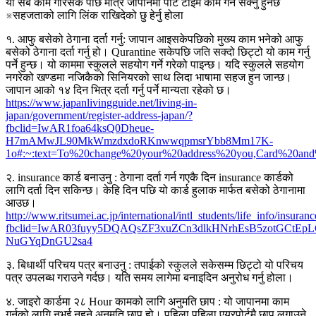
यो सबै काम गरिसके पछि मात्र जापानमा पार्ट टाइम काम गर्न सक्नु हुनेछ
※सहजताको लागि लिंक राखिदेको छु हेर्नु होला
१. आफु बसेको ठेगाना दर्ता गर्नु: जापान आइसकेपछिको मुख्य काम भनेको आफु
बसेको ठेगाना दर्ता गर्नु हो। Qurantine सकेपछि जति सक्दो छिट्टो यो काम गर्नु
पर्ने हुन्छ। यो काममा स्कुलले सहयोग गर्ने गरेको पाइन्छ। यदि स्कुलले सहयोग
नगरेको खण्डमा नजिकैको सिनियरको साथ लिदा भाषामा सहज हुन जान्छ।
जापान आको १४ दिन भित्र दर्ता गर्नु पर्ने मान्यता रहेको छ।
https://www.japanlivingguide.net/living-in-
japan/government/register-address-japan/?
fbclid=IwAR1foa64ksQ0Dheue-
H7mAMwJL90MkWmzdxdoRKnwwqpmsrYbb8Mm17K-
1o#:~:text=To%20change%20your%20address%20you,Card%20an
२. insurance कार्ड बनाउनु : ठेगाना दर्ता गर्न गएकै दिन insurance कार्डको
लागि दर्ता दिन सकिन्छ। केहि दिन पछि यो कार्ड हुलाक मार्फत बसेको ठेगानामा
आउछ।
http://www.ritsumei.ac.jp/international/intl_students/life_info/insuranc
fbclid=IwAR03fuyy5DQAQsZF3xuZCn3dlkHNrhEsB5zotGCtEpL
NuGYqDnGU2sa4
३. बिधार्थी परिचय पत्र बनाउनु : तपाईको स्कुलले सकेसम्म छिट्टो यो परिचय
पत्र उपलब्ध गराउने गर्दछ। यति समय लागेमा बनाइदिन अनुरोध गर्नु होला।
४. जाइरो कार्डमा २८ Hour कामको लागि अनुमति छाप : यो जापानमा काम
गर्नको लागि नभई नहुने अनुमति छाप हो। पहिला पहिला एयरपोर्टमै छाप लगाउने