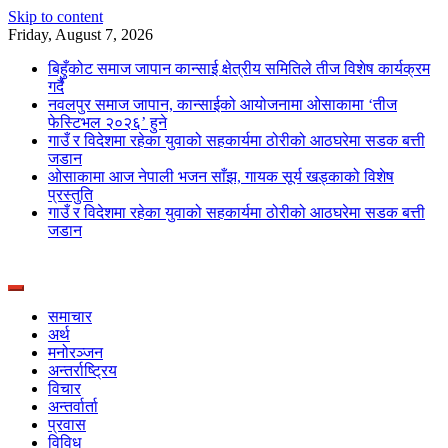
Skip to content
Friday, August 7, 2026
बिहुँकोट समाज जापान कान्साई क्षेत्रीय समितिले तीज विशेष कार्यक्रम
गर्दै
नवलपुर समाज जापान, कान्साईको आयोजनामा ओसाकामा ‘तीज
फेस्टिभल २०२६’ हुने
गाउँ र विदेशमा रहेका युवाको सहकार्यमा ठोरीको आठघरेमा सडक बत्ती
जडान
ओसाकामा आज नेपाली भजन साँझ, गायक सूर्य खड्काको विशेष
प्रस्तुति
गाउँ र विदेशमा रहेका युवाको सहकार्यमा ठोरीको आठघरेमा सडक बत्ती
जडान
News Portal from Nepal
Deepshree Online
समाचार
अर्थ
मनोरञ्जन
अन्तर्राष्ट्रिय
विचार
अन्तर्वार्ता
प्रवास
विविध