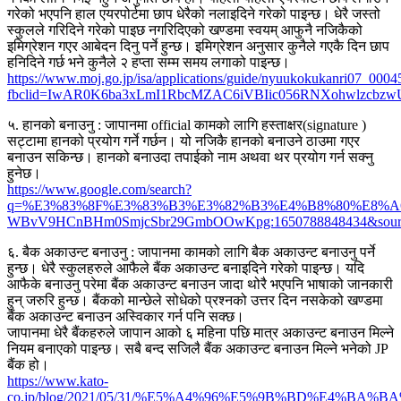
गरेको भएपनि हाल एयरपोर्टमा छाप धेरैको नलाइदिने गरेको पाइन्छ। धेरै जस्तो
स्कुलले गरिदिने गरेको पाइछ नगरिदिएको खण्डमा स्वयम् आफुनै नजिकैको
इमिग्रेशन गएर आबेदन दिनु पर्ने हुन्छ। इमिग्रेशन अनुसार कुनैले गएकै दिन छाप
हनिदिने गर्छ भने कुनैले २ हप्ता सम्म समय लगाको पाइन्छ।
https://www.moj.go.jp/isa/applications/guide/nyuukokukanri07_0004
fbclid=IwAR0K6ba3xLmI1RbcMZAC6iVBIic056RNXohwlzcbz
५. हानको बनाउनु : जापानमा official कामको लागि हस्ताक्षर(signature )
सट्टामा हानको प्रयोग गर्ने गर्छन। यो नजिकै हानको बनाउने ठाउमा गएर
बनाउन सकिन्छ। हानको बनाउदा तपाईको नाम अथवा थर प्रयोग गर्न सक्नु
हुनेछ।
https://www.google.com/search?
q=%E3%83%8F%E3%83%B3%E3%82%B3%E4%B8%80%E8%A6%
WBvV9HCnBHm0SmjcSbr29GmbOOwKpg:1650788848434&sou
६. बैक अकाउन्ट बनाउनु : जापानमा कामको लागि बैक अकाउन्ट बनाउनु पर्ने
हुन्छ। धेरै स्कुलहरुले आफैले बैंक अकाउन्ट बनाइदिने गरेको पाइन्छ। यदि
आफैके बनाउनु परेमा बैंक अकाउन्ट बनाउन जादा थोरै भएपनि भाषाको जानकारी
हुन् जरुरि हुन्छ। बैंकको मान्छेले सोधेको प्रश्नको उत्तर दिन नसकेको खण्डमा
बैंक अकाउन्ट बनाउन अस्विकार गर्न पनि सक्छ।
जापानमा धेरै बैंकहरुले जापान आको ६ महिना पछि मात्र अकाउन्ट बनाउन मिल्ने
नियम बनाएको पाइन्छ। सबै बन्द सजिलै बैंक अकाउन्ट बनाउन मिल्ने भनेको JP
बैंक हो।
https://www.kato-
co.jp/blog/2021/05/31/%E5%A4%96%E5%9B%BD%E4