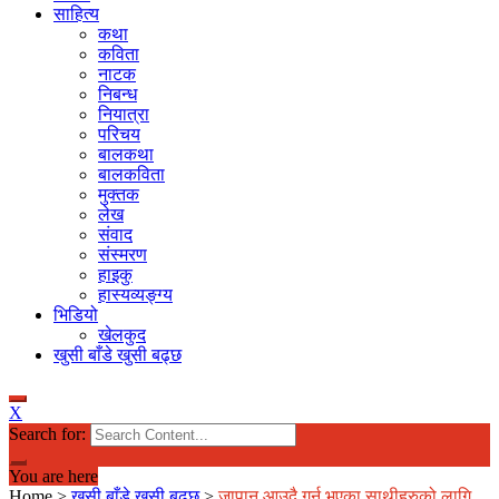
साहित्य
कथा
कविता
नाटक
निबन्ध
नियात्रा
परिचय
बालकथा
बालकविता
मुक्तक
लेख
संवाद
संस्मरण
हाइकु
हास्यव्यङ्ग्य
भिडियो
खेलकुद
खुसी बाँडे खुसी बढ्छ
X
Search for:
You are here
Home
>
खुसी बाँडे खुसी बढ्छ
>
जापान आउदै गर्नु भएका साथीहरुको लागि