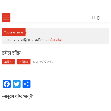
Skip
Deepshree Online
News Portal from Nepal
to
content
You are here
Home
>
साहित्य
>
कविता
>
ठमेल साँझ
ठमेल साँझ
कविता
साहित्य
August 25, 2021
Facebook
Twitter
Share
–
बाबुराम श्रेष्ठ
‘
यात्री
‘