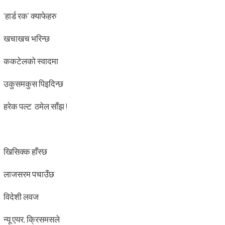
‘हार्ड रक’ क्याफेहरु
खचाखच भरिन्छ
ककटेलको स्वादमा
उकुसमकुस पिइदिन्छ
हरेक पल्ट ठमेल साँझ !
खिसिक्क हाँस्छ
लाजसरम पचाउँछ
विदेशी लवज
न्यू एयर, क्रिसमसले