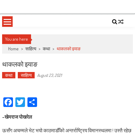
Skip
Deepshree Online
News Portal from Nepal
to
content
You are here
Home
>
साहित्य
>
कथा
>
थाकलको झ्याङ
थाकलको झ्याङ
कथा
साहित्य
August 23, 2021
Facebook
Twitter
Share
-खेमराज पोखरेल
ऊसँग अचम्मले भेट भयो काठमाडौँको अन्तर्राष्ट्रिय विमानस्थलमा ! उस्तै रहेछ