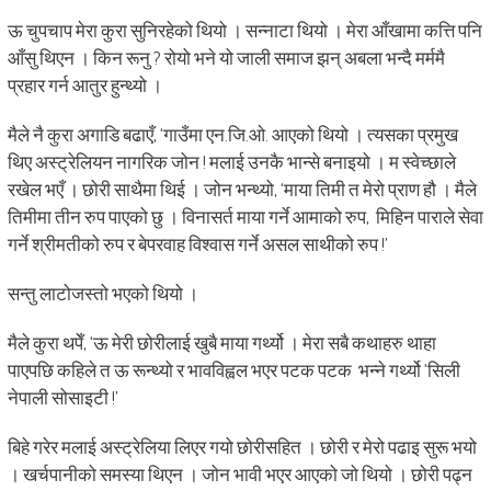
ऊ चुपचाप मेरा कुरा सुनिरहेको थियो । सन्नाटा थियो । मेरा आँखामा कत्ति पनि
आँसु थिएन । किन रूनु ? रोयो भने यो जाली समाज झन् अबला भन्दै मर्ममै
प्रहार गर्न आतुर हुन्थ्यो ।
मैले नै कुरा अगाडि बढाएँ, ‘गाउँमा एन.जि.ओ. आएको थियो । त्यसका प्रमुख
थिए अस्ट्रेलियन नागरिक जोन ! मलाई उनकै भान्से बनाइयो । म स्वेच्छाले
रखेल भएँ । छोरी साथैमा थिई । जोन भन्थ्यो, ‘माया तिमी त मेरो प्राण हौ । मैले
तिमीमा तीन रुप पाएको छु । विनासर्त माया गर्ने आमाको रुप, मिहिन पाराले सेवा
गर्ने श्रीमतीको रुप र बेपरवाह विश्वास गर्ने असल साथीको रुप !’
सन्तु लाटोजस्तो भएको थियो ।
मैले कुरा थपेँ, ‘ऊ मेरी छोरीलाई खुबै माया गर्थ्यो । मेरा सबै कथाहरु थाहा
पाएपछि कहिले त ऊ रून्थ्यो र भावविह्वल भएर पटक पटक भन्ने गर्थ्यो ‘सिली
नेपाली सोसाइटी !’
बिहे गरेर मलाई अस्ट्रेलिया लिएर गयो छोरीसहित । छोरी र मेरो पढाइ सुरू भयो
। खर्चपानीको समस्या थिएन । जोन भावी भएर आएको जो थियो । छोरी पढ्न