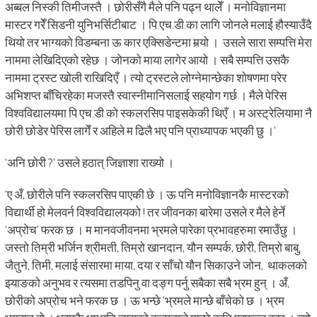
अब्बल निस्की तिमीजस्तै । छोरीसँगै मैले पनि पढ्न थालेँ । मनोविज्ञानमा
मास्टर गरेँ सिडनी युनिभर्सिटीबाट । पि.एच.डी.का लागि जोनले मलाई हौस्याउँदै
थियो तर भाग्यको विडम्बना ऊ कार एक्सिडेन्टमा मर्‍यो । उसले सारा सम्पत्ति मेरा
नाममा लेखिदिएको रहेछ । जोनको माया लागेर आयो । सबै सम्पत्ति उसकै
नाममा ट्रस्ट खोली राखिदिएँ । त्यो ट्रस्टले लोग्नेमान्छेका शोषणमा परेर
अभिशप्त बाँचिरहेका मजस्तै स्वास्नीमानिसलाई सहयोग गर्छ । मैले पेरिस
विश्वविद्यालयमा पि.एच.डी.को स्कलरसिप पाइसकेकी थिएँ । म अस्ट्रेलियामा नै
छोरी छोडेर पेरिस लागेँ र अहिले म ढिलै भए पनि प्राध्यापक भएकी छु ।’
‘अनि छोरी ?’ उसले हठात् जिज्ञाशा राख्यो ।
‘ए अँ, छोरीले पनि स्कलरसिप पाएकी छे । ऊ पनि मनोविज्ञानकै मास्टरको
विद्यार्थी हो मेलवर्न विश्वविद्यालयको ! तर जीवनका बारेमा उसले र मैले हेर्ने
‘अप्रोच’ फरक छ । म मानवजीवनमा भ्रमले पारेका प्रभावहरुमा रमाउँछु ।
जस्तो तिम्री भर्जिन श्रीमती, तिम्रो खानदान, यौन सम्पर्क, छोरी, तिम्रो बाबु,
जैतुने, तिमी, मलाई संसारमा माया, दया र साँचो यौन सिकाउने जोन, थाकलको
झ्याङको अनुभव र त्यसमा तडपिनु वा दङ्ग पर्नु सबैका सबै भ्रम हुन् । अँ,
छोरीको अप्रोच भने फरक छ । ऊ भन्छे ‘भ्रमले मान्छे बाँचेको छ । भ्रम