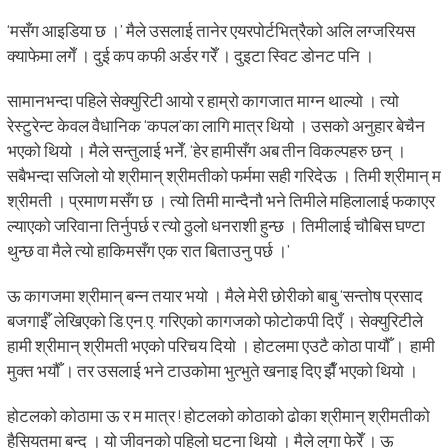
‘मसँग आइडिया छ ।’ मैले उसलाई तानेर एयरपोर्टभित्रैको अलि लग्जरियस
क्याफेमा लगेँ । दुई कप कफी अर्डर गरेँ । दुइटा स्विट डोनट पनि ।
सामानभन्दा पहिले सेक्युरिटी आयो र हाम्रो कागजात माग्न थाल्यो । त्यो
रेस्टुरेन्ट केवल वैधानिक ‘कपल’का लागि मात्र थियो । उसको अनुहार बेचैन
भएको थियो । मैले सन्तुलाई भनेँ, ‘हेर हामीसँग अब तीन विकल्पहरु छन् ।
सबैभन्दा सजिलो यो श्रीमान् श्रीमतीको फर्ममा सही गरिदेऊ । तिमी श्रीमान् म
श्रीमती । प्रमाण मसँग छ । त्यो तिमी मान्दैनौ भने तिमीले महिलालाई फकाएर
ल्याएको जरिवाना तिर्नुपर्छ र त्यो ठुलो धनराशी हुन्छ । तिमीलाई चौबिस घण्टा
थुन्छ वा मैले त्यो हाकिमसँग एक रात बिताउनु पर्छ ।’
ऊ कागजमा श्रीमान् बन्न तयार भयो । मैले मेरी छोरीको बाबु ‘सन्तोष प्रसाद
बजगाईँ’ लेखिएको डि.एन.ए. गरिएको कागजको फोटोकपी दिएँ । सेक्युरिटीले
हामी श्रीमान् श्रीमती भएको परिचय दियो । होटलमा एउटै कोठा पायौँ । हामी
मुक्त भयौँ । तर उसलाई भने टाउकोमा भुत्भुते खनाइ दिए झैँ भएको थियो ।
होटलको कोठामा ऊ र म मात्र ! होटलको कोठाको ढोका श्रीमान् श्रीमतीको
हैसियतमा बन्द । यो जीवनको पहिलो घटना थियो । मैले लुगा फेरेँ । ऊ