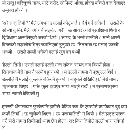
यो सन्तु ! चरिचुच्चे नाक, भाटे शरीर, खोपिल्टे आँखा, हाँस्दा बत्तिसै दन्त देखाएर
उन्मुक्त हाँस्ने ।
‘अरे सन्तु तिमी ? ’ मैले लगभग उसलाई कोट्याएँ । धैर्य गर्न सकिनँ । उसले के
सोच्यो कुन्नि, मैले ‘हग’ गर्ने सङ्केत गरेँ । ऊ सायद त्यही प्रतीक्षामा थियो र
द्विविधामा अल्मलिएको जस्तो थियो । सायद ‘के भन्छे डल्लीले ?’ भन्ने आफ्नै
विगतको सङ्कोचभित्र रूमलिएको हुनुपर्छ ऊ ! तिनताक ऊ मलाई ‘डल्ली’
भन्थ्यो । उसले डल्ली भनेको मलाई खुब मन पर्थ्यो ।
‘हेल्लो, तिमी !’ उसले मलाई डल्ली भन्न सकेन, सायद नाम बिर्स्यो होला ।
तिनताक मेरो नाम नै प्रयोग हुन्नथ्यो । म डल्ली नाममा नै प्रफुल्ल थिएँ ।
डल्लीले नै मलाई जुरूक्क बोकेको हुन्थ्यो । बाहुनले राखिदिएको मेरो नाम त
‘फूलमाया’ थिएछ । पछि ‘फूल’ हटाएर ‘माया’ मात्रै राखेँ । म प्रमाणपत्रमा
‘माया’ नामले बेरिएकी छु ।
हगरुपी अँगालाबाट फुत्केपछि हामीले ‘वेटिङ रूम’ कै एयरपोर्ट क्याफेबाट दुई कप
कफी लियौँ । ऊ खुलेको थिएन । ऊ ‘फरम्यालिटी’ मै थियो । मैले झट्ट प्रश्न
गरेँ, ‘मेरो नाम त तिमीलाई थाहा छैन होला… तर किन तिमीले डल्ली भन्न सकेनौ
?’