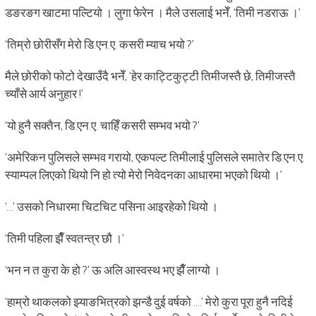
डङरङग खाटमा पल्टियो । लुगा फेरेन । मैले उसलाई भनेँ, ‘तिमी नडराऊ ।’
‘तिम्रो छोरीसँग मेरो डि.एन.ए. कसरी म्याच भयो ?’
मैले छोरीको फोटो देखाउँदै भनेँ, ‘हेर काट्टिकुट्टी तिमीजस्तै छे, तिमीजस्तै
च्याँसे आर्य अनुहार !’
‘यो हुनै सक्तैन, डि.एन.ए. चाहिँ कसरी सम्भव भयो ?’
‘अमेरिकन पुलिसले सम्भव गरायो, एकपल्ट तिमीलाई पुलिसले समातेर डि.एन.ए.
स्याम्पल लिएको थियो नि हो त्यो मेरो निवेदनका आधारमा भएको थियो ।’
‘…’ उसको निधारमा चिटचिट पसिना आइरहेको थियो ।
‘तिमी पहिला झैँ स्वतन्त्र छौ ।’
‘भन न त कुरा के हो ?’ ऊ अलि आस्वस्थ भए झैँ लाग्यो ।
‘हाम्रो थाकलको झ्याङभित्रको झन्डै दुई वर्षको ….’ मेरो कुरा पूरा हुनै नदिई