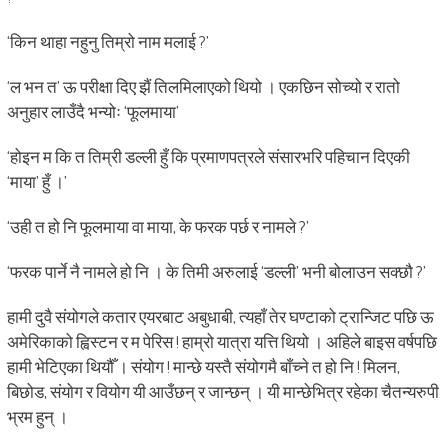
‘किन थाहा नहुनु तिम्रो नाम मलाई ?’
‘ल भन त’ ऊ परीक्षा दिए झैं तिलमिलाएको थियो । एकछिन सोच्यो र रातो
अनुहार लाउँदै भन्योः ‘फूलमाया’
‘होइन म कि त तिम्री डल्ली हुँ कि प्रमाणपत्रले संसारभरि पहिचान दिएकी
‘माया’ हुँ ।’
‘उही त हो नि फूलमाया वा माया, के फरक पर्छ र नामले ?’
‘फरक पार्ने नै नामले हो नि । के तिमी अरुलाई ‘डल्ली’ भनी बोलाउन सक्छौ ?’
हामी दुवै संयोगले कतार एयरबाट अबुधाबी, त्यहाँ तेर घण्टाको ट्रान्जिट पछि ऊ
अमेरिकाको ह्विस्टन र म पेरिस ! हाम्रो यात्रा यत्ति थियो । अहिले बाइस वर्षपछि
हामी भेटिएका थियौँ । संयोग ! मान्छे यस्तै संयोगमै बाँच्ने त हो नि ! मिलन,
बिछोड, संयोग र वियोग यी आउँछन् र जान्छन् । यी मान्छेभित्र रहेका चैतन्यरुपी
भ्रम हुन् ।