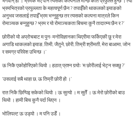
भगवान् हो । भ्रमकै भए पनि त्यसको कल्पनाले मान्छे कति प्रफुल्ल हुन्छ । त्यो
भ्रमभित्रको प्रपुल्लता के महत्वपूर्ण छैन ? तपाईँको थाकलको झ्याङको
अनुभव जसलाई तपाईँ भ्रम भन्नुहुन्छ तर त्यसको कल्पना मात्रले किन
रोमाञ्चक बन्नुहुन्छ ? भ्रम र यो रोमाञ्चकता बिचमा कुनै तादात्म्य छैन र ?’
छोरीको यो अप्रोचबाट म पुनः मनोविज्ञानका थिएरीमा फर्किएकी छु र मेरा
अगाडि थाकलको झ्याङ, तिमी, जैतुने, छोरी, तिम्री श्रीमती, मेरा बाआमा, जोन
र समग्र परिवेश उभिन्छ ।’
ऊ निकै एकोहोरिएको थियो । हठात् प्रश्न गर्‍योः ‘म छोरीलाई भेट्न सक्छु ?’
‘उसलाई सबै थाहा छ, ऊ तिम्री छोरी हो ।’
रात निकै छिप्पिइ सकेको थियो । ऊ सुत्यो । म सुतेँ । ऊ मेरो छोरीको बाउ
थियो । हामी बिच कुनै पर्दा थिएन ।
भोलिपल्ट ऊ उड्यो । म पनि उडेँ ।