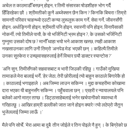
अचेल त काठमाडौँ बस्छन् होइन, र तिमी संसारका षोडशीहरु भोग गर्दै
हिँडिरहेका छौ । श्रीमतीको कुनै अब्जेक्सन छैन किन ? किनकि बिचरा ! तिम्रो
सामन्ती परिवार चाहन्थ्यो एउटी कन्या लुरूलुरू काम गर्ने, सेवा गर्ने, जीवनसँगी
होइन, अर्धाङ्गिनी होइन, श्रीमती पनि होइन, स्वास्नी पनि होइन, विनापैसाकी
नोकर्नी, त्यो तिमीले पायौ, के यो भर्जिनिटी भ्रम होइन ?, के उसको भर्जिनिटी
गुम्नुमा उसको दोष छ ? मानौँ थाहा भयो भने आकाश खस्छ, त्यही आकाश
नखसाउनका लागि उनी तिम्रो ‘अनपेड मेड’ भएकी छन् । कहिल्यै तिमीले
उनका सुस्केरा र उच्छ्वासहरुलाई हेर्ने विचार गर्‍यौ डाक्टर स्यान्टोस ?’
‘अनि सुन, तिमीसँगको सहवासबाट म भारी जिउकी रहिछु । गाउँको मुखिया
तामाङले मेरा बालाई भनेँ, ‘हेर जेठा, तेरी छोरीलाई त्यो बाहुन काठाले बिगारेकै हो
। काठालाई भगाइहाले । अब जिम्मा लाउन सकिन्न । मुद्दा कचहरीमा कोखामा
दारा भएका यी बाहुनसँग सकिन्न । पहुँचवाला छन् । प्रहरी र न्यायालयले पनि
बलेको आगो मात्र ताप्छ । डिट्ठासाहेबलाई भनेर खर्चपानीको व्यवस्था मै
गरिहाल्छु । आखिर हाम्री डल्लीको जात जाने होइन क्यारे ! त्यो लठेप्रो जैतुन
भुजेललाई जिम्मा लाऊँ ।’
मैले पनि सोचेँ, ‘मेरा आमा बा दुबै तीन जोईले र तिन पोइले नै हुन् । के बिग्रेको छ