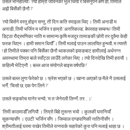
उसले भनिहाल्योः ‘त्यो हाम्रो जीवनको भुल थियो र बिर्सनुपर्ने क्षण हो, तिमीले
अझै बिर्सेकी छैनौ ?’
‘त्यो बिर्सने वस्तु होइन सन्तु, ती दिन कति रमाइला थिए । तिमी अनाडी म
अनाडी, तिमी भर्जिन म भर्जिन र हाम्रो ‘अनस्किल्ड’, बेपरवाह सम्बन्ध ! तिमी
डिट्ठा रौद्रमणिका नाति म सामान्य कृषि मजदुर तामाङकी छोरी तर दुवैमा केही
फरक थिएन । हामी समान थियौँ । तिमी मलाई पाउन लालयित हुन्थ्यौ, म त्यस्तै
! हो तिमीले पक्का पनि बिर्सेका छैनौ थाकलको झ्याङबाट हामीलाई अर्धनग्न
अवस्थामा तिम्रा बाले स्वाँट्ठा लाउँदै लगेका थिए । त्यो दिनदेखि तिमी हरायौ ।
कहिल्यै भेटिएनौ । बल्ल आज संयोगले बाइस वर्षपछि !’
उसले बल्ल लुगा फेरेको छ । फ्रेस भएको छ । खाना आएको छ मैले नै उसलाई
भनेँ, ‘चिसो छ, एक पेग लिने ?’
उसले सङ्कोच मानेर भन्यो, ‘म त जेनेरली लिन्नँ, तर….।’
‘तिमी काठमाडौँ लगियौ । तिम्रो बिहे तुरून्त भयो । कुलकी घरानियाँ
सुकन्यासँग । एउटी ‘भर्जिन’सँग । जिम्वाल दण्डपाणिकी नातिनीसँग ।
श्रीमतीलाई घरमा राखेर तिमीले रत्नपार्क चहारेको कुरा पनि मलाई थाहा छ ।