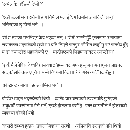
‘अचेल के गर्दैछ्यौ तिमी ?’
‘अझै डल्ली भन्न सकेनौ हगि तिमीले मलाई ?, म तिमीलाई सजिलै ‘सन्तु’
भनिरहेको छु तिमी भने…।’
‘ती त भूतका गर्भभित्र कैद भएका छन् । तिमी डल्ली हुँदै फूलमाया र मायामा
रुपान्तरण भइसकेकी छ्यौ र म पनि तिम्रो सन्तुमा सीमित कहाँ छु र ? सन्तोष हुँदै
म डा. स्यान्टोस भइसकेको छु । मान्छेहरुको भिडमा डाक्टर स्यान्टोस !’
‘ए अँ, मैले पेरिस विश्वविद्यालयबाट ‘इम्प्याक्ट अफ इल्युजन अन ह्युमन लाइफ,
साइकोलजिकल एप्रोच’ भन्ने विषयमा विद्यावारिधि गरेर त्यहीँ पढाउँछु ।’
‘ओ डाक्टर माया !’ ऊ अचम्मित भयो ।
बोर्डिङ टाइम भइसकेको थियो । करिब चार घण्टाको उडानपछि पुगिएको
अबुधाबी एयरपोर्टमा मैले भनेँ, ‘एउटै होटलमा बसौँ है !’ एयर कम्पनीले नै होटलको
व्यवस्था गरेको थियो ।
‘कसरी सम्भव हुन्छ ?’ उसले जिज्ञाशा राख्यो । अलिकति डराएको पनि थियो ।