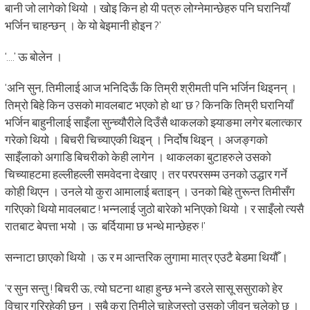
बानी जो लागेको थियो । खोइ किन हो यी पत्रु लोग्नेमान्छेहरु पनि घरानियाँ
भर्जिन चाहन्छन् । के यो बेइमानी होइन ?’
‘….’ ऊ बोलेन ।
‘अनि सुन, तिमीलाई आज भनिदिऊँ कि तिम्री श्रीमती पनि भर्जिन थिइनन् ।
तिम्रो बिहे किन उसको मावलबाट भएको हो था‘ छ ? किनकि तिम्री घरानियाँ
भर्जिन बाहुनीलाई साइँला सुन्च्यौरीले दिउँसै थाकलको झ्याङमा लगेर बलात्कार
गरेको थियो । बिचरी चिच्याएकी थिइन् । निर्दोष थिइन् । अजङ्गको
साइँलाको अगाडि बिचरीको केही लागेन । थाकलका बुटाहरुले उसको
चिच्याहटमा हल्लीहल्ली समवेदना देखाए । तर परपरसम्म उनको उद्धार गर्ने
कोही थिएन । उनले यो कुरा आमालाई बताइन् । उनको बिहे तुरून्त तिमीसँग
गरिएको थियो मावलबाट ! भन्नलाई जुठो बारेको भनिएको थियो । र साइँलो त्यसै
रातबाट बेपत्ता भयो । ऊ बर्दियामा छ भन्थे मान्छेहरु !’
सन्नाटा छाएको थियो । ऊ र म आन्तरिक लुगामा मात्र एउटै बेडमा थियौँ ।
‘र सुन सन्तु ! बिचरी ऊ, त्यो घटना थाहा हुन्छ भन्ने डरले सासू ससुराको हेर
विचार गरिरहेकी छन् । सबै कुरा तिमीले चाहेजस्तो उसको जीवन चलेको छ ।