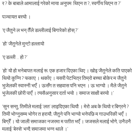
र ? के बाबाले आमालाई गरेको माया अनुपम थिएन त ?, स्वर्गीय थिएन त ?’
पञ्चायत बस्यो ।
‘ए जैतुने ल भन् तैँले डल्लीलाई बिगारेको होस् ?’
‘हो’ जैतुनेले मुन्टो हल्लायो
‘ए डल्ली … हो ?’
‘हो’ यो हो भनेबापत मलाई रू. एक हजार दिएका थिए । खोइ जैतुनेले कति पाएको
थियो कुन्नि ? फकाए । थर्काए । यसरी पेटभित्र तिम्रो बच्चा बोकेर म जैतुने
भुजेलकी स्वास्नी भएँ । ऊसँग त सहवास पनि भएन । ऊ भाग्यो । मैले जैतुने
भुजेलकी छोरी पाएँ । त्यसैअनुसार दर्ता भयो । समाज साक्षी बस्यो ।’
‘सुन सन्तु, तिमीले मलाई ‘लत’ लाइदिएका थियौ । मेरो अब के थियो र बिग्रने ?
तिमी भोग्नुसम्म भोगेर त हरायौ, जैतुने पनि भाग्यो भनेपछि म गाउभरिकी भएँ ।
बिग्रेँ । यो जाली समाजका नजरमा म पतीत भएँ । जजसले मलाई भोगे, उनैउनै
मलाई ‘बेस्से’ भन्दै समाजमा भन्न थाले ।’