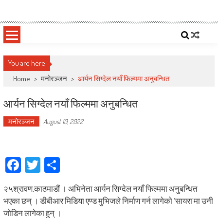
Skip
Deepshree Online
News Portal from Nepal
to
content
You are here
Home
>
मनोरञ्जन
>
आर्यन सिग्देल नयाँ फिल्ममा अनुबन्धित
आर्यन सिग्देल नयाँ फिल्ममा अनुबन्धित
मनोरञ्जन
August 10, 2022
Facebook
Twitter
Share
२५श्रावण,काठमाडौं । अभिनेता आर्यन सिग्देल नयाँ फिल्ममा अनुबन्धित
भएका छन् । डीबीआर मिडिया एण्ड मुभिजले निर्माण गर्न लागेको ‘सायरा’मा उनी
जोडिन लागेका हुन् ।