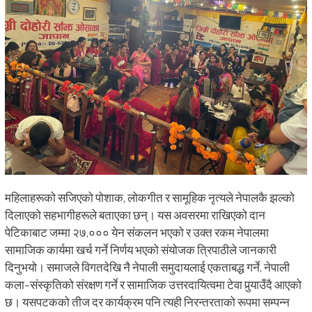
महिलाहरूको सजिएको पोशाक, लोकगीत र सामूहिक नृत्यले नेपालकै झल्को
दिलाएको सहभागीहरूले बताएका छन्। यस अवसरमा राखिएको दान
पेटिकाबाट जम्मा २७,००० येन संकलन भएको र उक्त रकम नेपालमा
सामाजिक कार्यमा खर्च गर्ने निर्णय भएको संयोजक त्रिपाठीले जानकारी
दिनुभयो। समाजले विगतदेखि नै नेपाली समुदायलाई एकताबद्ध गर्ने, नेपाली
कला–संस्कृतिको संरक्षण गर्ने र सामाजिक उत्तरदायित्वमा टेवा पुर्
याउँदै आएको
छ। यसपटकको तीज दर कार्यक्रम पनि त्यही निरन्तरताको रूपमा सम्पन्न