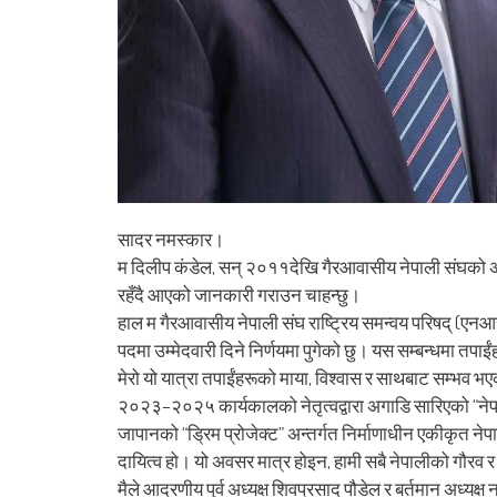
सादर नमस्कार।
म दिलीप कंडेल, सन् २०११देखि गैरआवासीय नेपाली संघको अभियान
रहँदै आएको जानकारी गराउन चाहन्छु।
हाल म गैरआवासीय नेपाली संघ राष्ट्रिय समन्वय परिषद् (
पदमा उम्मेदवारी दिने निर्णयमा पुगेको छु। यस सम्बन्धमा तप
मेरो यो यात्रा तपाईंहरूको माया, विश्वास र साथबाट सम्भव भ
२०२३–२०२५ कार्यकालको नेतृत्वद्वारा अगाडि सारिएको “नेपाल
जापानको “ड्रिम प्रोजेक्ट” अन्तर्गत निर्माणाधीन एकीकृत नेपा
दायित्व हो। यो अवसर मात्र होइन, हामी सबै नेपालीको गौरव र 
मैले आदरणीय पुर्व अध्यक्ष शिवप्रसाद पौडेल र बर्तमान अध्यक्