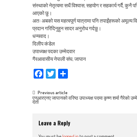
संस्थाको नेतृत्वमा सधैं विश्वास, सहयोग र सहकार्य गर्दै, कु
आएको छु।
अतः अबको यस महत्वपूर्ण यात्रामा पनि तपाईंहरूको अमूल्य वि
प्रदान गरिदिनुहुन सादर अनुरोध गर्दछु।
धन्यवाद।
दिलीप कंडेल
उपाध्यक्ष पदका उम्मेदवार
गैरआवासीय नेपाली संघ, जापान
Facebook
Twitter
Share
Post
Previous article
एनआरएनए जापानको वरिष्ठ उपाध्यक्ष पदमा कृष्ण शर्मा गैरेको उम्म
दर्ता
navigation
Leave a Reply
You must be
logged in
to post a comment.