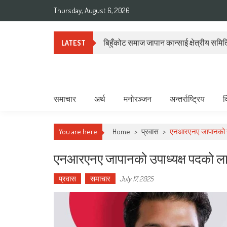
Skip
Thursday, August 6, 2026
to
content
बिहुँकोट समाज जापान कान्साई क्षेत्रीय समितिल
LATEST
Deepshree Online
News Portal from Nepal
समाचार
अर्थ
मनोरञ्जन
अन्तर्राष्ट्रिय
व
You are here
Home
>
प्रवास
>
एनआरएनए जापानको उपाध
एनआरएनए जापानको उपाध्यक्ष पदको लागी
प्रवास
समाचार
July 17, 2025