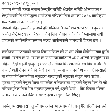
२०१८-०९-१४ शुक्रबार
जापान नेपाली एकता समाज केन्द्रीय समिति क्षेत्रीय समिति ओसाकका र
क्षेत्रीय समिति ह्योगो द्धारा आयोजना गरिएको तिज धमाका २०१८ कार्यक्रम
भव्य रुपमा सम्पन्न भएको छ ।
नेपाली महिलाहरूको महानपर्व हरितालिका तिजको अवसर पारेर गत बुधबार
अर्थात सेप्टेम्बर १२ तारिख का दिन सिन ओसाकाको को को प्लाजामा सयौं
दर्शकको उपस्थितिमा सम्पन्न भएको आयोजकले जानकारी दिएका छन ।
कार्यक्रममा जनवादी गायक लिला परियार को साथमा लोक दोहोरी गायक दुर्गेश
कार्की , दिनेश के सि , दिपक के सि यम सापकोटा ले अा आफ्नो प्रस्तुति दिदा
महिला दिदी बहिनी दाजुभाइ मज्जाले नाचेका थिए त्यसको बिच बिचमा नौमति
बाजाले अझै रौनक थपेको थियो। कार्यक्रममा जापानको ओसाका (कान्साई)
मा रहेका विभिन्न महिला समुहहरु थाकाचुकी समुहको नेतृत्व जया पौडेल ,
सुइता समुहको नेतृत्व खिमा सापकोटा र हिराकाता समुहको नेतृत्व मिना के सी
गरि सामुहिक तिज गित र नृत्य प्रस्तुत गर्नुभएको थियो । बिच बिचमा रक्तिम
अभियान जापानले रक्तिम गित र नृत्य पस्तुत गरेका थिए।
कार्यक्रम समाजसेवी तुल्सीराम खरेल , आत्मराम गैरे , राजु गैरे नरि कँडेल , हर्क