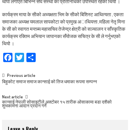
थापा लगाएत बिभिन्न सँघ संस्था का प्रतिनिधिको उपस्थित रहेको थियो ।
कार्यक्रम माया के सीको अध्यक्षता भिम के सीको बिशिस्ट आथित्यता , एकता
समाजका अध्यक्ष यमलाल सापकोटा को प्रमुख अाथियत्ता ,महिला नेतृ मिना
के सी को स्वागत मन्तब्य महासचिव तेजेन्द्र क्षेत्री को सञ्चालन र साँस्कृतिक
कार्यक्रम रक्तिम अभियान जापानका सँयोजक सचित्र के सी ले गर्नुभएको
थियो ।
Facebook
Twitter
Share
Post
Previous article
बिहुकोट समाज समाज कान्साई को तिज धमाका रूपमा सम्पन्न
navigation
Next article
कान्साई नेपाली सोसाइटीले अक्टोबर १५ तारीक ओसाकामा बडा दशैको
शुभकामना आदान प्रदान गर्ने
Leave a Reply