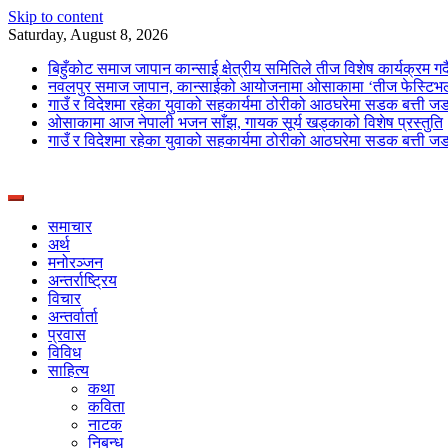
Skip to content
Saturday, August 8, 2026
बिहुँकोट समाज जापान कान्साई क्षेत्रीय समितिले तीज विशेष कार्यक्रम गर्द
नवलपुर समाज जापान, कान्साईको आयोजनामा ओसाकामा ‘तीज फेस्टिभल
गाउँ र विदेशमा रहेका युवाको सहकार्यमा ठोरीको आठघरेमा सडक बत्ती ज
ओसाकामा आज नेपाली भजन साँझ, गायक सूर्य खड्काको विशेष प्रस्तुति
गाउँ र विदेशमा रहेका युवाको सहकार्यमा ठोरीको आठघरेमा सडक बत्ती ज
News Portal from Nepal
Deepshree Online
समाचार
अर्थ
मनोरञ्जन
अन्तर्राष्ट्रिय
विचार
अन्तर्वार्ता
प्रवास
विविध
साहित्य
कथा
कविता
नाटक
निबन्ध