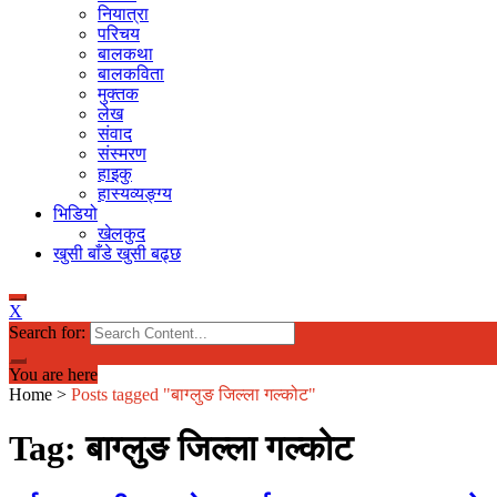
नियात्रा
परिचय
बालकथा
बालकविता
मुक्तक
लेख
संवाद
संस्मरण
हाइकु
हास्यव्यङ्ग्य
भिडियो
खेलकुद
खुसी बाँडे खुसी बढ्छ
X
Search for:
You are here
Home
>
Posts tagged "बाग्लुङ जिल्ला गल्कोट"
Tag: बाग्लुङ जिल्ला गल्कोट