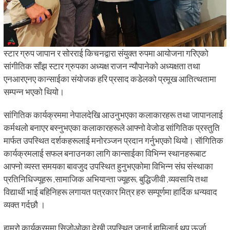
स्टार ग्रुप जापान र सोरराई किचनद्वारा संयुक्त रुपमा आयोजना गरिएको
सांगीतिक साँझ स्टार ग्रुपका अध्यक्ष राजन न्यौपानेको अध्यक्षता तथा
एनआरएनए कान्साईका संयोजक हरि प्रसाद कडेलको प्रमूख आतित्थतामा
सम्पन्न भएको थियो।
सांगितिक कार्यक्रममा नेपालदेखि आउनुभएका कलाकारहरू तथा जापानलाई
कर्मथलो बनाएर बस्नुभएका कलाकारहरूले आफ्नो वेजोड सांगितिक प्रस्तुति
मार्फत उपस्थित दर्शकहरूलाई मनोरञ्जन प्रदान गर्नुभएको थियो। सॅागितिक
कार्यक्रमलाई सफल बनाउनका लागि कान्साईका विभिन्न स्थानहरूबाट
आफ्नो व्यस्त समयका बावजुद उपस्थित हुनुभएकोमा विभिन्न संघ संस्थाका
प्रतिनिधिज्यूहरू ,सामाजिक अभियान्ता ज्यूहरू, बुद्धिजीवी ,व्यवसायि तथा
विद्यार्थी भाई बहिनिहरू लगायत पत्रकार मित्र हरु सम्पूर्णमा हार्दिक धन्यवाद
व्यक्त गर्दछौ ।
हाम्रो कार्यक्रममा सिजोओका देखी उपस्थित जनाई हामिलाई थप ऊर्जा