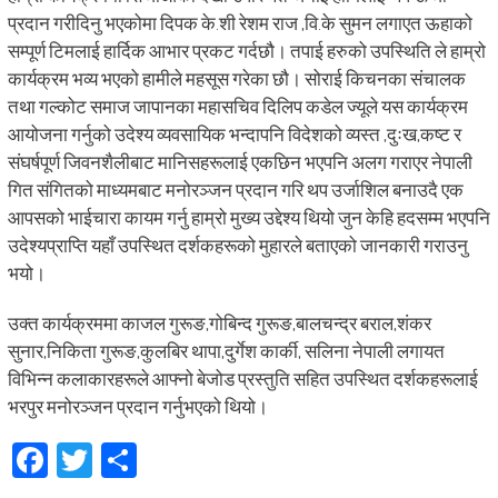
प्रदान गरीदिनु भएकोमा दिपक के.शी रेशम राज ,वि.के सुमन लगाएत ऊहाको
सम्पूर्ण टिमलाई हार्दिक आभार प्रकट गर्दछौ। तपाई हरुको उपस्थिति ले हाम्रो
कार्यक्रम भव्य भएको हामीले महसूस गरेका छौ। सोराई किचनका संचालक
तथा गल्कोट समाज जापानका महासचिव दिलिप कडेल ज्यूले यस कार्यक्रम
आयोजना गर्नुको उदेश्य व्यवसायिक भन्दापनि विदेशको व्यस्त ,दुःख,कष्ट र
संघर्षपूर्ण जिवनशैलीबाट मानिसहरूलाई एकछिन भएपनि अलग गराएर नेपाली
गित संगितको माध्यमबाट मनोरञ्जन प्रदान गरि थप उर्जाशिल बनाउदै एक
आपसको भाईचारा कायम गर्नु हाम्रो मुख्य उद्देश्य थियो जुन केहि हदसम्म भएपनि
उदेश्यप्राप्ति यहाँ उपस्थित दर्शकहरूको मुहारले बताएको जानकारी गराउनु
भयो।
उक्त कार्यक्रममा काजल गुरूङ,गोबिन्द गुरूङ,बालचन्द्र बराल,शंकर
सुनार,निकिता गुरूङ,कुलबिर थापा,दुर्गेश कार्की, सलिना नेपाली लगायत
विभिन्न कलाकारहरूले आफ्नो बेजोड प्रस्तुति सहित उपस्थित दर्शकहरूलाई
भरपुर मनोरञ्जन प्रदान गर्नुभएको थियो।
Facebook
Twitter
Share