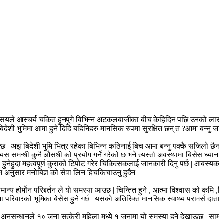
िसयले आस्चर्य चकित हुनपुगे विभिन्न अटकलबाजीका बीच केहिदिन पछि उनको लास समु
बिदेशी भुमिमा आमा हुने दिदि बहिनिहरु मानसिक रुपमा सुरक्षित छन् त ?आमा बन्नु जति
सक्छ | अझ बिदेशी भुमि भित्र रहेका बिभिन्न कठिनाई बिच आमा बन्नु पक्कै सजिलो छ
यस समन्धी कुनै औसधी को प्रयोग गर्ने गरेको छ भने त्यस्तो अवस्थामा बिसेस ध्या
हुनेहुदा महत्वपूर्ण कुराको टिपोट गरेर चिकित्सकलाई जानकारी दिनु पर्छ | आबस्यक
्त अनुसार मनोबिज्ञ को सेवा लिन हिचकिचाउनु हुदैन |
मान्य होर्मोन परिबर्तन ले यो समस्या आउछ | चिन्तित हुने , आत्मा विश्वास को कम
 परिवारको भूमिका बेसेस हुने गर्छ | यसको अतिरिक्त मानसिक स्वाथ्य परामर्स दात
 अनुसन्धानले १० जना सुत्केरी महिला मध्ये १ जनामा यो समस्या हुने देखाऊछ | सा