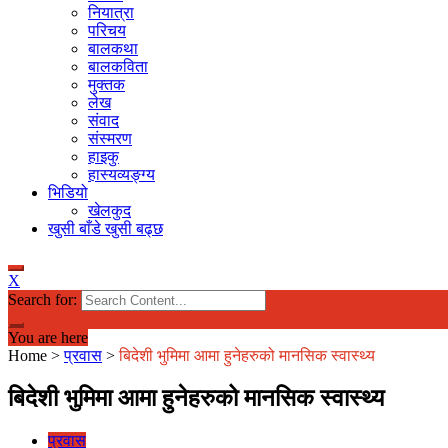
नियात्रा
परिचय
बालकथा
बालकविता
मुक्तक
लेख
संवाद
संस्मरण
हाइकु
हास्यव्यङ्ग्य
भिडियो
खेलकुद
खुसी बाँडे खुसी बढ्छ
X
Search for:
You are here
Home
>
प्रवास
>
बिदेशी भुमिमा आमा हुनेहरुको मानसिक स्वास्थ्य
बिदेशी भुमिमा आमा हुनेहरुको मानसिक स्वास्थ्य
प्रवास