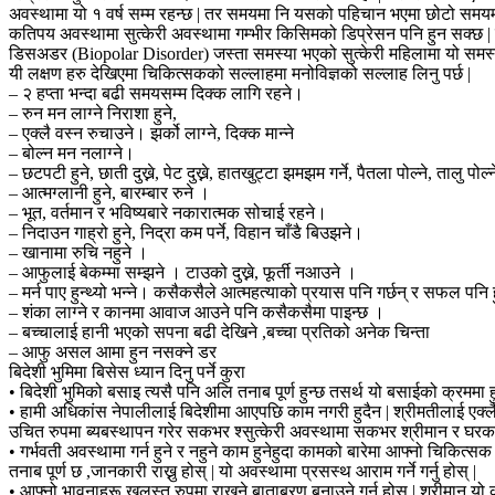
अवस्थामा यो १ वर्ष सम्म रहन्छ | तर समयमा नि यसको पहिचान भएमा छोटो समयमा नै
कतिपय अवस्थामा सुत्केरी अवस्थामा गम्भीर किसिमको डिप्रेसन पनि हुन सक्छ | ज
डिसअडर (Biopolar Disorder) जस्ता समस्या भएको सुत्केरी महिलामा यो समस्य
यी लक्षण हरु देखिएमा चिकित्सकको सल्लाहमा मनोविज्ञको सल्लाह लिनु पर्छ |
– २ हप्ता भन्दा बढी समयसम्म दिक्क लागि रहने।
– रुन मन लाग्ने निराशा हुने,
– एक्लै वस्न रुचाउने। झर्को लाग्ने, दिक्क मान्ने
– बोल्न मन नलाग्ने।
– छटपटी हुने, छाती दुख्ने, पेट दुख्ने, हातखुट्टा झमझम गर्ने, पैतला पोल्ने, तालु
– आत्मग्लानी हुने, बारम्बार रुने ।
– भूत, वर्तमान र भविष्यबारे नकारात्मक सोचाई रहने।
– निदाउन गाह्रो हुने, निद्रा कम पर्ने, विहान चाँडै बिउझने।
– खानामा रुचि नहुने ।
– आफुलाई बेकम्मा सम्झने । टाउको दुख्ने, फूर्ती नआउने ।
– मर्न पाए हुन्थ्यो भन्ने। कसैकसैले आत्महत्याको प्रयास पनि गर्छन् र सफल पनि 
– शंका लाग्ने र कानमा आवाज आउने पनि कसैकसैमा पाइन्छ ।
– बच्चालाई हानी भएको सपना बढी देखिने ,बच्चा प्रतिको अनेक चिन्ता
– आफु असल आमा हुन नसक्ने डर
बिदेशी भुमिमा बिसेस ध्यान दिनु पर्ने कुरा
• बिदेशी भुमिको बसाइ त्यसै पनि अलि तनाब पूर्ण हुन्छ तसर्थ यो बसाईको क्रममा
• हामी अधिकांस नेपालीलाई बिदेशीमा आएपछि काम नगरी हुदैन | श्रीमतीलाई एक्लै 
उचित रुपमा ब्यबस्थापन गरेर सकभर श्सुत्केरी अवस्थामा सकभर श्रीमान र घरक
• गर्भवती अवस्थामा गर्न हुने र नहुने काम हुनेहुदा कामको बारेमा आफ्नो चिकित्सक 
तनाब पूर्ण छ ,जानकारी राख्नु होस् | यो अवस्थामा प्रसस्थ आराम गर्ने गर्नु होस् |
• आफ्नो भावनाहरू खुलस्त रुपमा राखने बाताबरण बनाउने गर्नु होस् | श्रीमान यो कुर