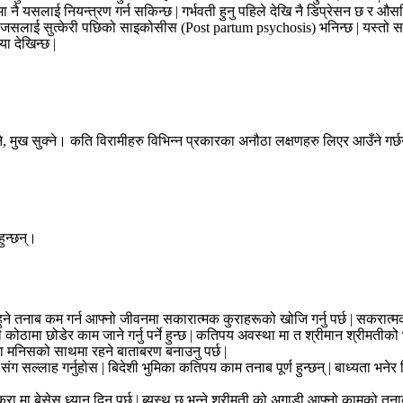
 यसलाई नियन्त्रण गर्न सकिन्छ | गर्भवती हुनु पहिले देखि नै डिप्रेसन छ र औसधि
सलाई सुत्केरी पछिको साइकोसीस (Post partum psychosis) भनिन्छ | यस्तो समस्या १
ा देखिन्छ |
 पोल्ने, मुख सुक्ने। कति विरामीहरु विभिन्न प्रकारका अनौठा लक्षणहरु लिएर आउँने गर्
हुन्छन्।
 हुने तनाब कम गर्न आफ्नो जीवनमा सकारात्मक कुराहरूको खोजि गर्नु पर्छ | सकरात्
कोठामा छोडेर काम जाने गर्नु पर्ने हुन्छ | कतिपय अवस्था मा त श्रीमान श्रीमती
ा मनिसको साथमा रहने बाताबरण बनाउनु पर्छ |
संग सल्लाह गर्नुहोस | बिदेशी भुमिका कतिपय काम तनाब पूर्ण हुन्छन् | बाध्यता भनेर
ा मा बेसेस ध्यान दिनु पर्छ | ब्यस्थ छु भन्ने श्रीमती को अगाडी आफ्नो कामको तनाबला