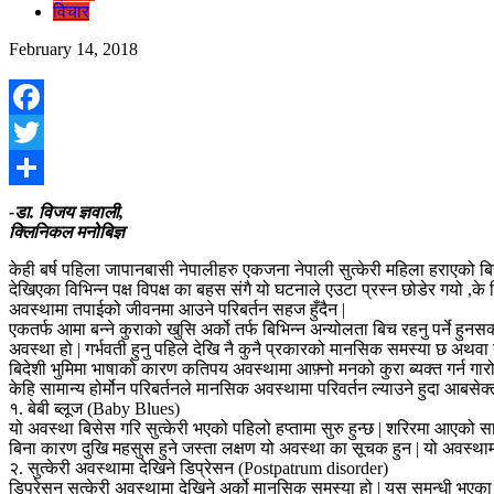
विचार
February 14, 2018
Facebook
Twitter
Share
-डा. विजय ज्ञवाली,
क्लिनिकल मनोबिज्ञ
केही बर्ष पहिला जापानबासी नेपालीहरु एकजना नेपाली सुत्केरी महिला हराएको ब
देखिएका विभिन्न पक्ष विपक्ष का बहस संगै यो घटनाले एउटा प्रस्न छोडेर गयो ,के 
अवस्थामा तपाईको जीवनमा आउने परिबर्तन सहज हुँदैन |
एकतर्फ आमा बन्ने कुराको खुसि अर्को तर्फ बिभिन्न अन्योलता बिच रहनु पर्ने हुन
अवस्था हो | गर्भवती हुनु पहिले देखि नै कुनै प्रकारको मानसिक समस्या छ अथवा 
बिदेशी भुमिमा भाषाको कारण कतिपय अवस्थामा आफ़्नो मनको कुरा ब्यक्त गर्न गारो 
केहि सामान्य होर्मोन परिबर्तनले मानसिक अवस्थामा परिवर्तन ल्याउने हुदा आबसेक
१. बेबी ब्लूज (Baby Blues)
यो अवस्था बिसेस गरि सुत्केरी भएको पहिलो हप्तामा सुरु हुन्छ | शरिरमा आएको सा
बिना कारण दुखि महसुस हुने जस्ता लक्षण यो अवस्था का सूचक हुन | यो अवस्थामा
२. सुत्केरी अवस्थामा देखिने डिप्रेसन (Postpatrum disorder)
डिप्रेसन सुत्केरी अवस्थामा देखिने अर्को मानसिक समस्या हो | यस समन्धी भएका