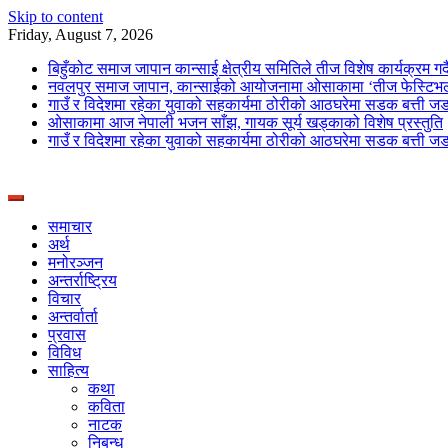
Skip to content
Friday, August 7, 2026
बिहुँकोट समाज जापान कान्साई क्षेत्रीय समितिले तीज विशेष कार्यक्रम गर्द
नवलपुर समाज जापान, कान्साईको आयोजनामा ओसाकामा ‘तीज फेस्टिभल
गाउँ र विदेशमा रहेका युवाको सहकार्यमा ठोरीको आठघरेमा सडक बत्ती ज
ओसाकामा आज नेपाली भजन साँझ, गायक सूर्य खड्काको विशेष प्रस्तुति
गाउँ र विदेशमा रहेका युवाको सहकार्यमा ठोरीको आठघरेमा सडक बत्ती ज
News Portal from Nepal
Deepshree Online
समाचार
अर्थ
मनोरञ्जन
अन्तर्राष्ट्रिय
विचार
अन्तर्वार्ता
प्रवास
विविध
साहित्य
कथा
कविता
नाटक
निबन्ध