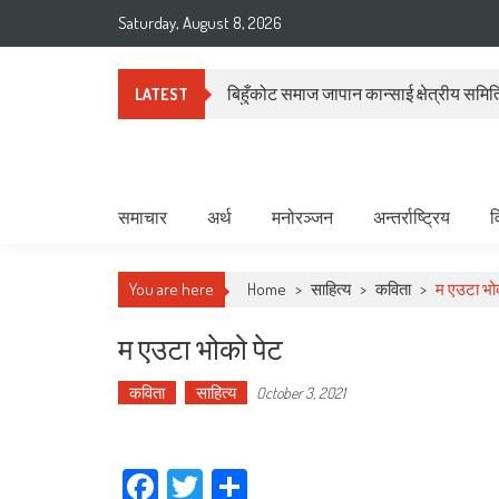
Skip
Saturday, August 8, 2026
to
content
बिहुँकोट समाज जापान कान्साई क्षेत्रीय समितिल
LATEST
Deepshree Online
News Portal from Nepal
समाचार
अर्थ
मनोरञ्जन
अन्तर्राष्ट्रिय
व
You are here
Home
>
साहित्य
>
कविता
>
म एउटा भो
म एउटा भोको पेट
कविता
साहित्य
October 3, 2021
Facebook
Twitter
Share