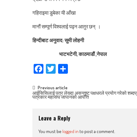
गहिराइमा डुबेका यी आँखा
मानौं सम्पूर्ण विश्वलाई पढ्न आतुर छन् ।
हिन्दीबाट अनुवाद: सुमी लोहनी
भाटभटेनी, काठमाडौं ,नेपाल
Facebook
Twitter
Share
Post
Previous article
आईसिसिलाई पत्र लेख्दा असन्तुष्ट पक्षधरले प्रयोग गरेको शब्दप
पत्रकार महासंघ जापानको आपत्ति
navigation
Leave a Reply
You must be
logged in
to post a comment.